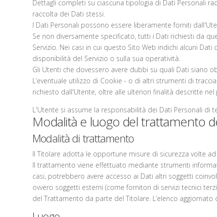
Dettagli completi su ciascuna tipologia di Dati Personali racc
raccolta dei Dati stessi.
I Dati Personali possono essere liberamente forniti dall'Ute
Se non diversamente specificato, tutti i Dati richiesti da q
Servizio. Nei casi in cui questo Sito Web indichi alcuni Dati
disponibilità del Servizio o sulla sua operatività.
Gli Utenti che dovessero avere dubbi su quali Dati siano obbl
L’eventuale utilizzo di Cookie - o di altri strumenti di tracci
richiesto dall'Utente, oltre alle ulteriori finalità descritte
L'Utente si assume la responsabilità dei Dati Personali di t
Modalità e luogo del trattamento dei
Modalità di trattamento
Il Titolare adotta le opportune misure di sicurezza volte ad
Il trattamento viene effettuato mediante strumenti informatic
casi, potrebbero avere accesso ai Dati altri soggetti coinvo
ovvero soggetti esterni (come fornitori di servizi tecnici te
del Trattamento da parte del Titolare. L’elenco aggiornato 
Luogo