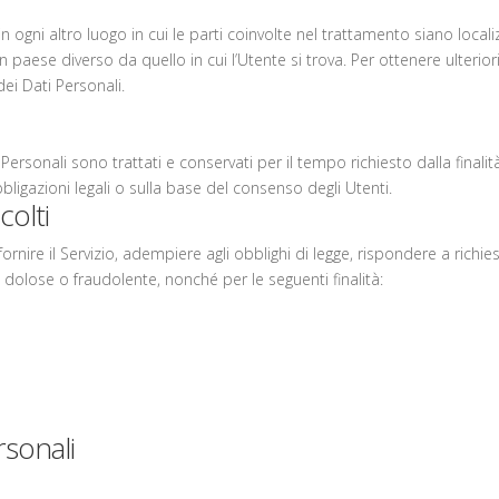
n ogni altro luogo in cui le parti coinvolte nel trattamento siano localizz
un paese diverso da quello in cui l’Utente si trova. Per ottenere ulteri
dei Dati Personali.
rsonali sono trattati e conservati per il tempo richiesto dalla finalit
ligazioni legali o sulla base del consenso degli Utenti.
colti
fornire il Servizio, adempiere agli obblighi di legge, rispondere a richiest
ità dolose o fraudolente, nonché per le seguenti finalità:
rsonali