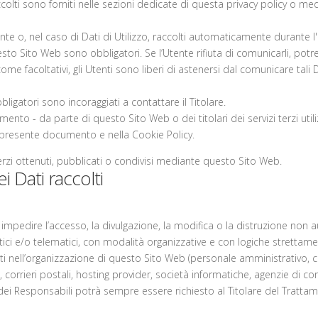
olti sono forniti nelle sezioni dedicate di questa privacy policy o media
nte o, nel caso di Dati di Utilizzo, raccolti automaticamente durante 
uesto Sito Web sono obbligatori. Se l’Utente rifiuta di comunicarli, po
 come facoltativi, gli Utenti sono liberi di astenersi dal comunicare ta
igatori sono incoraggiati a contattare il Titolare.
amento - da parte di questo Sito Web o dei titolari dei servizi terzi utili
 nel presente documento e nella Cookie Policy.
erzi ottenuti, pubblicati o condivisi mediante questo Sito Web.
 Dati raccolti
 impedire l’accesso, la divulgazione, la modifica o la distruzione non a
i e/o telematici, con modalità organizzative e con logiche strettamente c
lti nell’organizzazione di questo Sito Web (personale amministrativo, 
rzi, corrieri postali, hosting provider, società informatiche, agenzie d
dei Responsabili potrà sempre essere richiesto al Titolare del Tratta