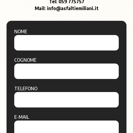
Tel:
059 775757
Mail:
info@asfaltiemiliani.it
NOME
COGNOME
TELEFONO
E-MAIL